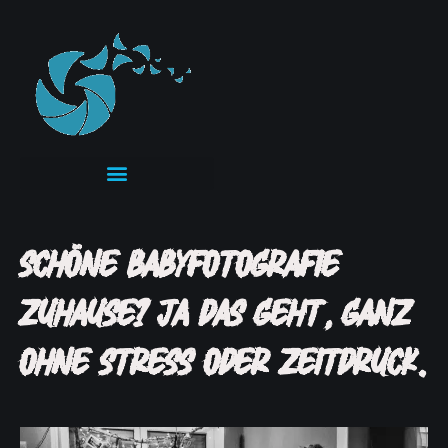
SCHÖNE BABYFOTOGRAFIE
ZUHAUSE? JA DAS GEHT, GANZ
OHNE STRESS ODER ZEITDRUCK.